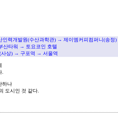
산인력개발원(수산과학관) → 제이엠커피컴퍼니(송정)

 부산타워 → 토요코인 호텔
데
.
단하나
의 도시인 것 같다.