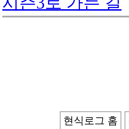
시즌3로 가는 길
현식로그 홈