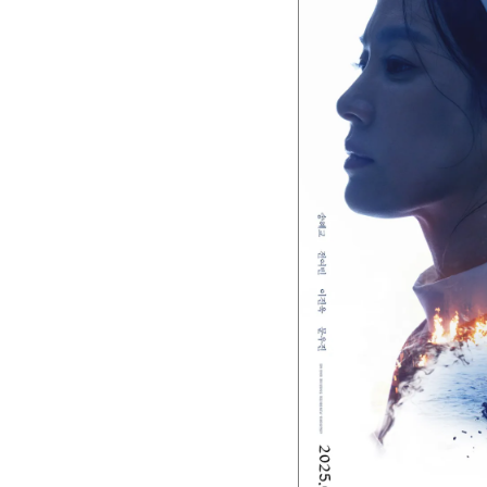
ETC
ⓘ