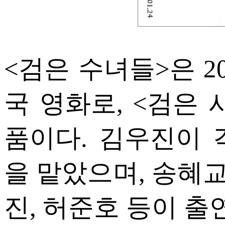
<검은 수녀들>은 2
국 영화로, <검은
품이다. 김우진이 
을 맡았으며, 송혜교
진, 허준호 등이 출