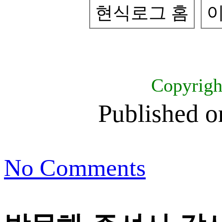
현식로그 홈
이
Copyrig
Published 
No Comments