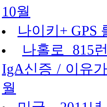
10월
나이키+ GPS
나홀로 815
IgA신증 / 이유가
월
미궁 – 2011년