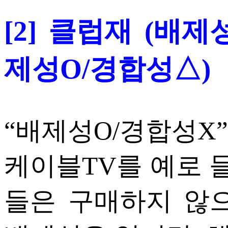
[2] 클럽재 (배
제성O/경합성△)
“배제성O/경합성X
케이블TV를 예로 들
들은 구매하지 않