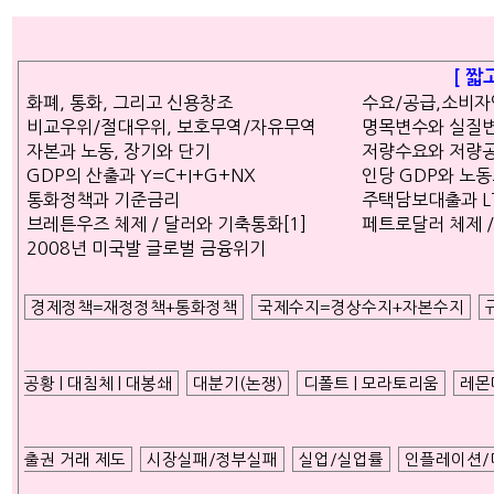
ETC
[ 짧
화폐, 통화, 그리고 신용창조
수요/공급,소비
ⓘ
비교우위/절대우위, 보호무역/자유무역
명목변수와 실질
자본과 노동, 장기와 단기
저량수요와 저량
GDP의 산출과 Y=C+I+G+NX
인당 GDP와 노
통화정책과 기준금리
주택담보대출과 LTV 
브레튼우즈 체제 / 달러와 기축통화[1]
페트로달러 체제 /
2008년 미국발 글로벌 금융위기
경제정책=재정정책+통화정책
국제수지=경상수지+자본수지
공황 | 대침체 | 대봉쇄
대분기(논쟁)
디폴트 | 모라토리움
레몬
출권 거래 제도
시장실패/정부실패
실업/실업률
인플레이션/