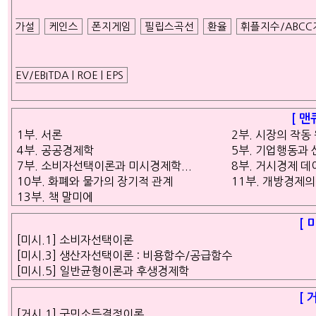
가설
케인스
폰지게임
필립스곡선
환율
휘플지수/ABCC
EV/EBITDA | ROE | EPS
[ 맨
1부. 서론
2부. 시장의 작동
4부. 공공경제학
5부. 기업행동과
7부. 소비자선택이론과 미시경제학...
8부. 거시경제 데
10부. 화폐와 물가의 장기적 관계
11부. 개방경제
13부. 책 말미에
[ 
[미시.1] 소비자선택이론
[미시.3] 생산자선택이론 : 비용함수/공급함수
[미시.5] 일반균형이론과 후생경제학
[ 
[거시.1] 국민소득결정이론