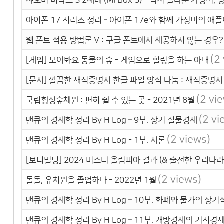
샤오미 미박스 S 2세대 (Mi Box S) - 역시 놀라운 가성비,
아이폰 17 시리즈 정리 – 아이폰 17e와 함께 가성비의 애
웹 폰트 적용 방법론 V : 구글 폰트에서 제공하지 않는 경우? 
(2
[게임] 모여봐요 동물의 숲 - 게임으로 힐링을 하는 아내
[문서] 깔끔한 재직증명서 한글 파일 양식 나눔 : 재직증명서
(2 vi
국립횡성숲체원 : 편히 쉴 수 있는 곳 - 2021년 8월
(2 vi
맨큐의 경제학 정리 By H Log – 9부. 장기 실물경제
(2 views)
맨큐의 경제학 정리 By H Log - 1부. 서론
[보디빌딩] 2024 미스터 올림피아 결과 (& 출전한 우리나라
(2 views)
돌돌, 유치원을 졸업하다 - 2022년 1월
맨큐의 경제학 정리 By H Log – 10부. 화폐와 물가의 장기
맨큐의 경제학 정리 By H Log – 11부. 개방경제의 거시경