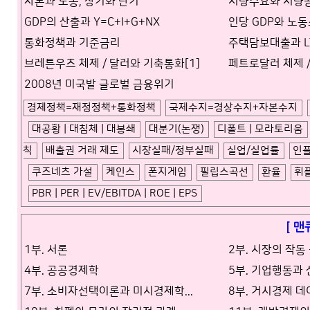
자본과 노동, 장기와 단기
저량수요와 저량
GDP의 산출과 Y=C+I+G+NX
인당 GDP와 노
통화정책과 기준금리
주택담보대출과 LTV 
브레튼우즈 체제 / 달러와 기축통화[1]
페트로달러 체제 /
2008년 미국발 글로벌 금융위기
경제정책=재정정책+통화정책
국제수지=경상수지+자본수지
대공황 | 대침체 | 대봉쇄
대분기(논쟁)
디폴트 | 모라토리움
칙
배출권 거래 제도
시장실패/정부실패
실업/실업률
인
쿠즈네츠 가설
케인스
폰지게임
필립스곡선
환율
휘
PBR | PER | EV/EBITDA | ROE | EPS
[ 맨
1부. 서론
2부. 시장의 작동
4부. 공공경제학
5부. 기업행동과
7부. 소비자선택이론과 미시경제학...
8부. 거시경제 