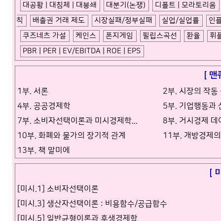
대공황 | 대침체 | 대봉쇄
대분기(논쟁)
디폴트 | 모라토리움
칙
배출권 거래 제도
시장실패/정부실패
실업/실업률
인
쿠즈네츠 가설
케인스
폰지게임
필립스곡선
환율
휘
PBR | PER | EV/EBITDA | ROE | EPS
[ 맨
1부. 서론
2부. 시장의 작동
4부. 공공경제학
5부. 기업행동과
7부. 소비자선택이론과 미시경제학...
8부. 거시경제 
10부. 화폐와 물가의 장기적 관계
11부. 개방경제
13부. 책 말미에
[ 
[미시.1] 소비자선택이론
[미시.3] 생산자선택이론 : 비용함수/공급함수
[미시.5] 일반균형이론과 후생경제학