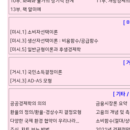
10부. 화폐와 물가의 장기적 관계
11부. 개방경제
13부. 책 말미에
[ 
[미시.1] 소비자선택이론
[미시.3] 생산자선택이론 : 비용함수/공급함수
[미시.5] 일반균형이론과 후생경제학
[ 
[거시.1] 국민소득결정이론
[거시.3] AD-AS 모형
[ 기타 
공공경제학의 의의
금융시장론 요약
환율의 정의/환율-경상수지 결정모형
고용의 개념 및 
다양한 국제 환경 협약이 우리나라...
소비함수(절대/상
주식, 차트 보는 방법
2021년 경제전망