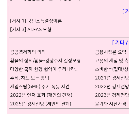
[ 
[거시.1] 국민소득결정이론
[거시.3] AD-AS 모형
[ 기타 
공공경제학의 의의
금융시장론 요약
환율의 정의/환율-경상수지 결정모형
고용의 개념 및 
다양한 국제 환경 협약이 우리나라...
소비함수(절대/상
주식, 차트 보는 방법
2021년 경제전망
게임스탑(GME) 주가 폭등 사건
2022년 경제전망
2022년 엔저 효과 (개인의 견해)
2023년 경제전망
2025년 경제전망 (개인의 견해)
물가와 자산가격,