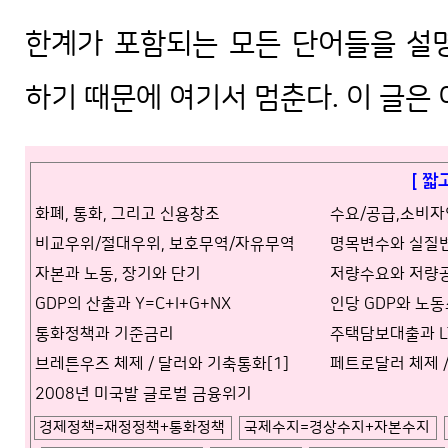
한계가 포함되는 모든 단어들을 설
하기 때문에 여기서 멈춘다. 이 글은 
[ 짧
화폐, 통화, 그리고 신용창조
수요/공급,소비
비교우위/절대우위, 보호무역/자유무역
명목변수와 실질
자본과 노동, 장기와 단기
저량수요와 저량
GDP의 산출과 Y=C+I+G+NX
인당 GDP와 노
통화정책과 기준금리
주택담보대출과 LTV 
브레튼우즈 체제 / 달러와 기축통화[1]
페트로달러 체제 /
2008년 미국발 글로벌 금융위기
경제정책=재정정책+통화정책
국제수지=경상수지+자본수지