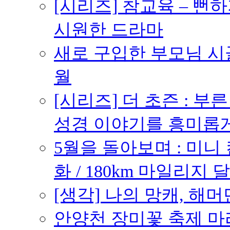
[시리즈] 참교육 – 
시원한 드라마
새로 구입한 부모님 시골
월
[시리즈] 더 초즌 : 부른 받
성경 이야기를 흥미롭
5월을 돌아보며 : 미니
화 / 180km 마일리지 달
[생각] 나의 망캐, 해머
안양천 장미꽃 축제 마라톤