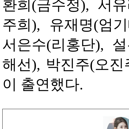
환희(금수정), 서유
주희), 유재명(엄기
서은수(리홍단), 설
해선), 박진주(오진
이 출연했다.