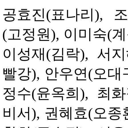
공효진(표나리), 
(고정원), 이미숙(계
이성재(김락), 서지
빨강), 안우연(오대구
정수(윤옥희), 최화
비서), 권혜효(오종환