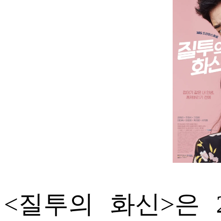
ETC
ⓘ
<질투의 화신>은 2