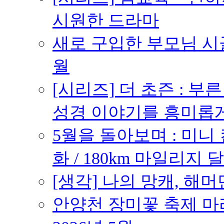
시원한 드라마
새로 구입한 부모님 시골
월
[시리즈] 더 초즌 : 부른 받
성경 이야기를 흥미롭
5월을 돌아보며 : 미니
화 / 180km 마일리지 달
[생각] 나의 망캐, 해머
안양천 장미꽃 축제 마라톤