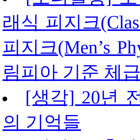
래식 피지크(Classi
피지크(Men’s Ph
림피아 기준 체급
[생각] 20년
의 기억들