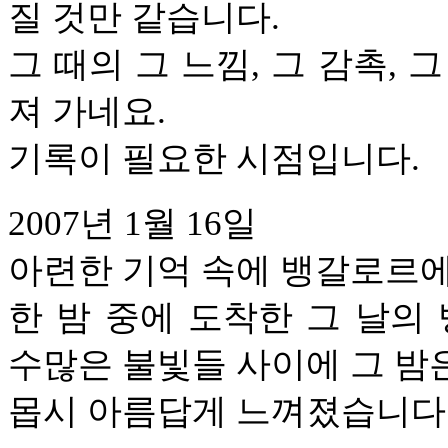
질 것만 같습니다.
그 때의 그 느낌, 그 감촉,
져 가네요.
ⓘ
기록이 필요한 시점입니다.
2007년 1월 16일
아련한 기억 속에 뱅갈로르에
한 밤 중에 도착한 그 날의
수많은 불빛들 사이에 그 밤
몹시 아름답게 느껴졌습니다