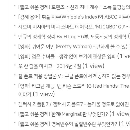
[짧고 쉬운 경제] 로렌츠 곡선과 지니 계수 - 소득 불평등
[경제 용어] 휘플 지수(Whipple’s index)와 ABCC 지수(A
샤오미 미지아의 미니 스마트 에어펌프, 'MJCQB01QJ'
맨큐의 경제학 정리 By H Log – 6부. 노동시장의 경제학
[영화] 귀여운 여인 (Pretty Woman) - 편하게 볼 수 
(1 v
[영화] 검은 수녀들 - 생각 없이 보기에 괜찮은 영화
(1 view)
또 한 달을 마치고 - 2014년 4월
웹 폰트 적용 방법론 V : 구글 폰트에서 제공하지 않는 경우?
[영화] 타고난 재능: 벤 카슨 스토리 (Gifted Hands: T
(1 view)
이야기
갤럭시 Z 플립7 / 갤럭시 Z 폴드7 – 놀라울 정도로 얇아진
(1 view
[짧고 쉬운 경제] 한계(Marginal)란 무엇인가?
(1 v
[짧고 쉬운 경제] 명목변수와 실질변수란 무엇인가?