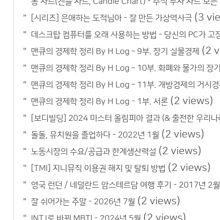
봉 차트(캔들 차트, Candle Chart) - 주식 투자 차트 보는
(3 vi
[시리즈] 은애하는 도적님아 - 잘 만든 가상역사극
데스크탑 컴퓨터를 오래 사용하는 방법 - 당신의 PC가 고
(2 
맨큐의 경제학 정리 By H Log – 9부. 장기 실물경제
맨큐의 경제학 정리 By H Log – 10부. 화폐와 물가의 장
맨큐의 경제학 정리 By H Log – 11부. 개방경제의 거시
(2 views)
맨큐의 경제학 정리 By H Log - 1부. 서론
[보디빌딩] 2024 미스터 올림피아 결과 (& 출전한 우리나
(2 views)
돌돌, 유치원을 졸업하다 - 2022년 1월
(2 views)
노동시장의 수요/공급과 한계생산력설
(2 views)
[TMI] 지니뮤직 이용권 해지 및 탈퇴 방법
영국 런던 / 네덜란드 암스테르담 여행 후기 - 2017년 2월
(2 views)
잘 쉬어가는 주말 - 2026년 7월
(2 views)
INTJ로 바뀐 MBTI - 2024년 5월