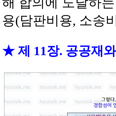
해 합의에 도달하는
용(담판비용, 소송비
★ 제 11장. 공공재