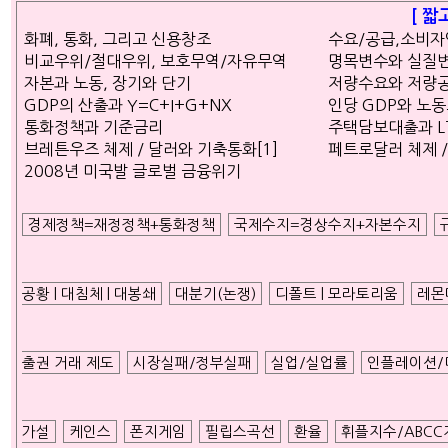
ETC
[ 짧
화폐, 통화, 그리고 신용창조
수요/공급,소비
비교우위/절대우위, 보호무역/자유무역
명목변수와 실질
자본과 노동, 장기와 단기
저량수요와 저량
GDP의 산출과 Y=C+I+G+NX
인당 GDP와 노
ⓘ
통화정책과 기준금리
주택담보대출과 LTV 
브레튼우즈 체제 / 달러와 기축통화[1]
페트로달러 체제 /
2008년 미국발 글로벌 금융위기
경제정책=재정정책+통화정책
국제수지=경상수지+자본수지
공황 | 대침체 | 대봉쇄
대분기(논쟁)
디폴트 | 모라토리움
레몬
출권 거래 제도
시장실패/정부실패
실업/실업률
인플레이션/
가설
케인스
폰지게임
필립스곡선
환율
휘플지수/ABCC