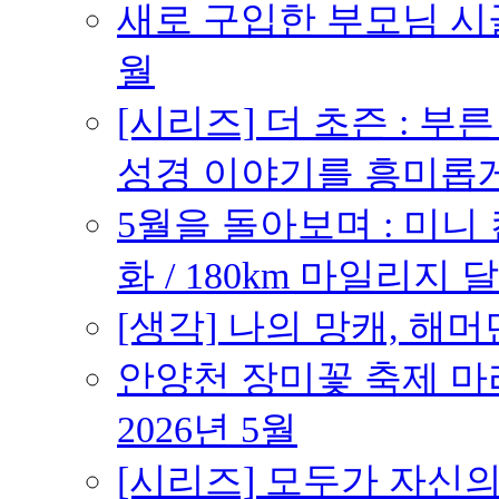
새로 구입한 부모님 시골
월
[시리즈] 더 초즌 : 부른 받
성경 이야기를 흥미롭
5월을 돌아보며 : 미니
화 / 180km 마일리지 달
[생각] 나의 망캐, 해머
안양천 장미꽃 축제 마라톤
2026년 5월
[시리즈] 모두가 자신