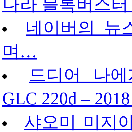
나라 블록버스터
네이버의 뉴
며…
드디어 나에
GLC 220d – 201
샤오미 미지아