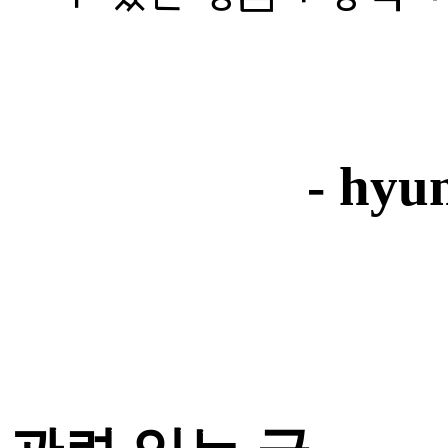
- hyu