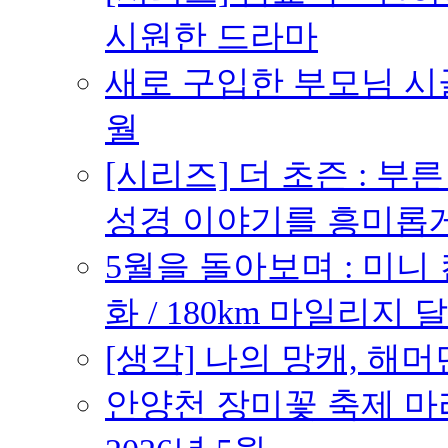
시원한 드라마
새로 구입한 부모님 시골
월
[시리즈] 더 초즌 : 부른 받
성경 이야기를 흥미롭
5월을 돌아보며 : 미니
화 / 180km 마일리지 달
[생각] 나의 망캐, 해머
안양천 장미꽃 축제 마라톤