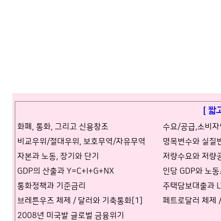
[ 짧
화폐, 통화, 그리고 신용창조
수요/공급,소비
비교우위/절대우위, 보호무역/자유무역
명목변수와 실질
자본과 노동, 장기와 단기
저량수요와 저량
GDP의 산출과 Y=C+I+G+NX
인당 GDP와 노
통화정책과 기준금리
주택담보대출과 LTV 
브레튼우즈 체제 / 달러와 기축통화[1]
페트로달러 체제 /
2008년 미국발 글로벌 금융위기