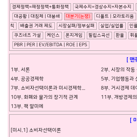
경제정책=재정정책+통화정책
국제수지=경상수지+자본수지
대공황 | 대침체 | 대봉쇄
대분기(논쟁)
디폴트 | 모라토리움
칙
배출권 거래 제도
시장실패/정부실패
실업/실업률
인
쿠즈네츠 가설
케인스
폰지게임
필립스곡선
환율
휘
PBR | PER | EV/EBITDA | ROE | EPS
[ 맨
1부. 서론
2부. 시장의 작동
4부. 공공경제학
5부. 기업행동과
7부. 소비자선택이론과 미시경제학...
8부. 거시경제 
10부. 화폐와 물가의 장기적 관계
11부. 개방경제
13부. 책 말미에
[ 
[미시.1] 소비자선택이론