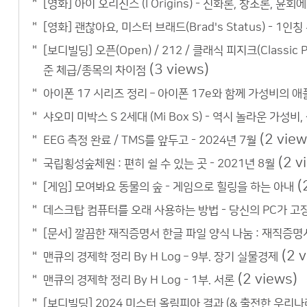
[영화] 아이 오리진스 (I Origins) - 진화론, 창조론, 윤
[영화] 괜찮아요, 미스터 브래드(Brad's Status) - 
[보디빌딩] 오픈(Open) / 212 / 클래식 피지크(Classic 
(3 views)
준 체급/종목의 차이점
아이폰 17 시리즈 정리 – 아이폰 17e와 함께 가성비의 
샤오미 미박스 S 2세대 (Mi Box S) - 역시 놀라운 가성비
(2 view
EEG 측정 완료 / TMS를 앞두고 - 2024년 7월
(2 v
국립횡성숲체원 : 편히 쉴 수 있는 곳 - 2021년 8월
(
[게임] 모여봐요 동물의 숲 - 게임으로 힐링을 하는 아내
데스크탑 컴퓨터를 오래 사용하는 방법 - 당신의 PC가 고
[문서] 깔끔한 재직증명서 한글 파일 양식 나눔 : 재직증명
(2 
맨큐의 경제학 정리 By H Log – 9부. 장기 실물경제
(2 views)
맨큐의 경제학 정리 By H Log - 1부. 서론
[보디빌딩] 2024 미스터 올림피아 결과 (& 출전한 우리나