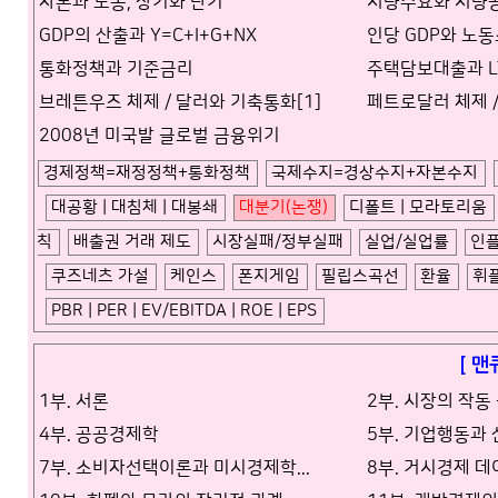
자본과 노동, 장기와 단기
저량수요와 저량
GDP의 산출과 Y=C+I+G+NX
인당 GDP와 노
통화정책과 기준금리
주택담보대출과 LTV 
브레튼우즈 체제 / 달러와 기축통화[1]
페트로달러 체제 /
2008년 미국발 글로벌 금융위기
경제정책=재정정책+통화정책
국제수지=경상수지+자본수지
대공황 | 대침체 | 대봉쇄
대분기(논쟁)
디폴트 | 모라토리움
칙
배출권 거래 제도
시장실패/정부실패
실업/실업률
인
쿠즈네츠 가설
케인스
폰지게임
필립스곡선
환율
휘
PBR | PER | EV/EBITDA | ROE | EPS
[ 맨
1부. 서론
2부. 시장의 작동
4부. 공공경제학
5부. 기업행동과
7부. 소비자선택이론과 미시경제학...
8부. 거시경제 