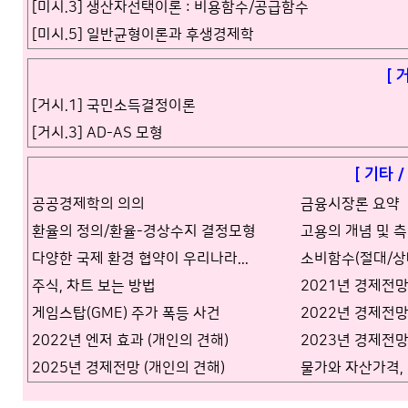
[미시.3] 생산자선택이론 : 비용함수/공급함수
[미시.5] 일반균형이론과 후생경제학
[ 
[거시.1] 국민소득결정이론
[거시.3] AD-AS 모형
[ 기타 
공공경제학의 의의
금융시장론 요약
환율의 정의/환율-경상수지 결정모형
고용의 개념 및 
다양한 국제 환경 협약이 우리나라...
소비함수(절대/상
주식, 차트 보는 방법
2021년 경제전망
게임스탑(GME) 주가 폭등 사건
2022년 경제전망
2022년 엔저 효과 (개인의 견해)
2023년 경제전망
2025년 경제전망 (개인의 견해)
물가와 자산가격,