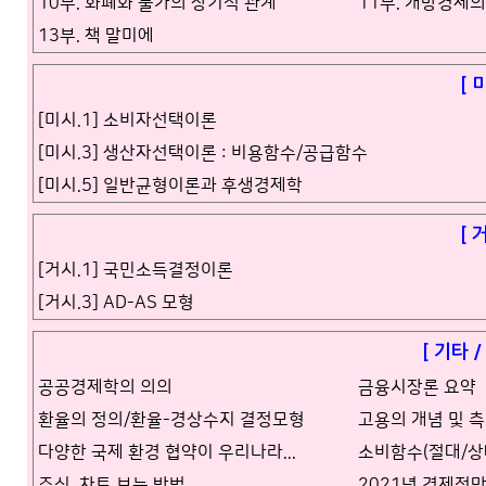
10부. 화폐와 물가의 장기적 관계
11부. 개방경제
13부. 책 말미에
[ 
[미시.1] 소비자선택이론
[미시.3] 생산자선택이론 : 비용함수/공급함수
[미시.5] 일반균형이론과 후생경제학
[ 
[거시.1] 국민소득결정이론
[거시.3] AD-AS 모형
[ 기타 
공공경제학의 의의
금융시장론 요약
환율의 정의/환율-경상수지 결정모형
고용의 개념 및 
다양한 국제 환경 협약이 우리나라...
소비함수(절대/상
주식, 차트 보는 방법
2021년 경제전망