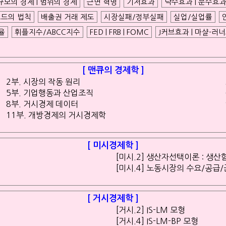
규모의 경제 | 범위의 경제
근면 혁명
기저효과
낙수효과 | 분수효
드의 법칙
배출권 거래 제도
시장실패/정부실패
실업/실업률
율
휘플지수/ABCC지수
FED | FRB | FOMC
J커브효과 | 마샬-러
[ 맨큐의 경제학 ]
2부. 시장의 작동 원리
5부. 기업행동과 산업조직
8부. 거시경제 데이터
11부. 개방경제의 거시경제학
[ 미시경제학 ]
[미시.2] 생산자선택이론 : 생산
[미시.4] 노동시장의 수요/공급
[ 거시경제학 ]
[거시.2] IS-LM 모형
[거시.4] IS-LM-BP 모형