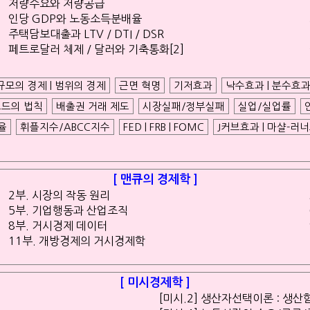
저량수요와 저량공급
인당 GDP와 노동소득분배율
주택담보대출과 LTV / DTI / DSR
페트로달러 체제 / 달러와 기축통화[2]
규모의 경제 | 범위의 경제
근면 혁명
기저효과
낙수효과 | 분수효
드의 법칙
배출권 거래 제도
시장실패/정부실패
실업/실업률
율
휘플지수/ABCC지수
FED | FRB | FOMC
J커브효과 | 마샬-러
[ 맨큐의 경제학 ]
2부. 시장의 작동 원리
5부. 기업행동과 산업조직
8부. 거시경제 데이터
11부. 개방경제의 거시경제학
[ 미시경제학 ]
[미시.2] 생산자선택이론 : 생산