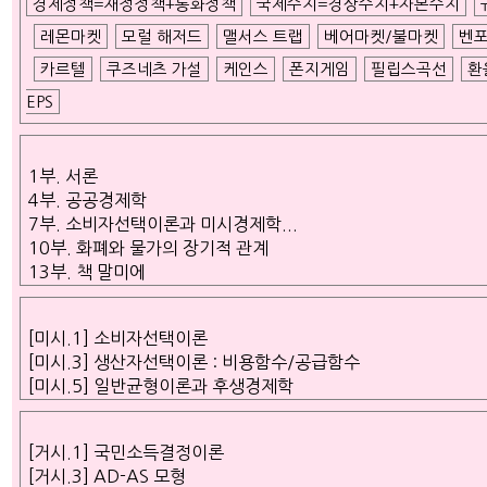
경제정책=재정정책+통화정책
국제수지=경상수지+자본수지
레몬마켓
모럴 해저드
맬서스 트랩
베어마켓/불마켓
벤포
카르텔
쿠즈네츠 가설
케인스
폰지게임
필립스곡선
환
EPS
1부. 서론
4부. 공공경제학
7부. 소비자선택이론과 미시경제학...
10부. 화폐와 물가의 장기적 관계
13부. 책 말미에
[미시.1] 소비자선택이론
[미시.3] 생산자선택이론 : 비용함수/공급함수
[미시.5] 일반균형이론과 후생경제학
[거시.1] 국민소득결정이론
[거시.3] AD-AS 모형