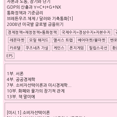
자본과 노동, 장기와 단기
GDP의 산출과 Y=C+I+G+NX
통화정책과 기준금리
브레튼우즈 체제 / 달러와 기축통화[1]
2008년 미국발 글로벌 금융위기
경제정책=재정정책+통화정책
국제수지=경상수지+자본수지
레몬마켓
모럴 해저드
맬서스 트랩
베어마켓/불마켓
벤포
카르텔
쿠즈네츠 가설
케인스
폰지게임
필립스곡선
환
EPS
1부. 서론
4부. 공공경제학
7부. 소비자선택이론과 미시경제학...
10부. 화폐와 물가의 장기적 관계
13부. 책 말미에
[미시.1] 소비자선택이론