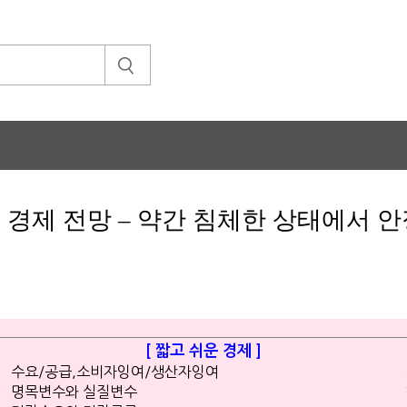
년 경제 전망 – 약간 침체한 상태에서 
[ 짧고 쉬운 경제 ]
수요/공급,소비자잉여/생산자잉여
명목변수와 실질변수