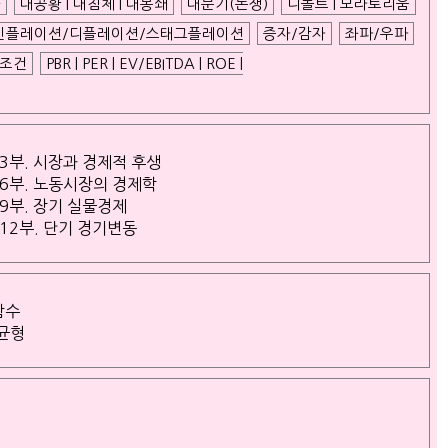
과
대공황 | 대침체 | 대봉쇄
대분기(논쟁)
디폴트 | 모라토리움
인플레이션/디플레이션/스태그플레이션
증자/감자
좌파/우파
너조건
PBR | PER | EV/EBITDA | ROE |
3부. 시장과 경제적 후생
6부. 노동시장의 경제학
9부. 장기 실물경제
12부. 단기 경기변동
함수
/균형