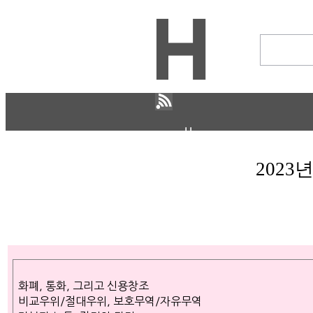
H
CULTURE
경제
2023
IT ISSUE
STORY
ABOUT
ETC
ⓘ
화폐, 통화, 그리고 신용창조
비교우위/절대우위, 보호무역/자유무역