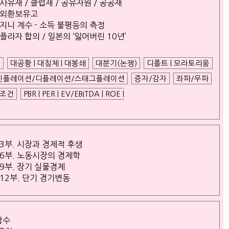
사유재 / 클럽재 / 공유자원 / 공공재
외환보유고
지니 계수 - 소득 불평등의 측정
플라자 합의 / 일본의 ‘잃어버린 10년’
과
대공황 | 대침체 | 대봉쇄
대분기(논쟁)
디폴트 | 모라토리움
인플레이션/디플레이션/스태그플레이션
증자/감자
좌파/우파
너조건
PBR | PER | EV/EBITDA | ROE |
3부. 시장과 경제적 후생
6부. 노동시장의 경제학
9부. 장기 실물경제
12부. 단기 경기변동
함수