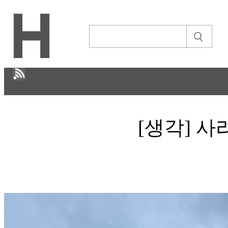
H
[생각] 사
CULTURE
ECONOMY
IT ISSUE
STORY
ABOUT