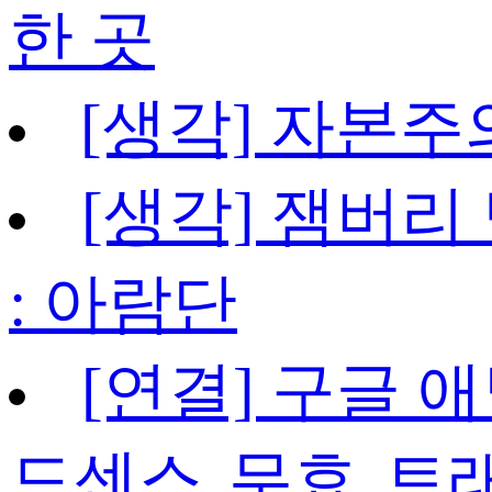
한 곳
[생각] 자본주
[생각] 잼버리
: 아람단
[연결] 구글 
드센스 무효 트래