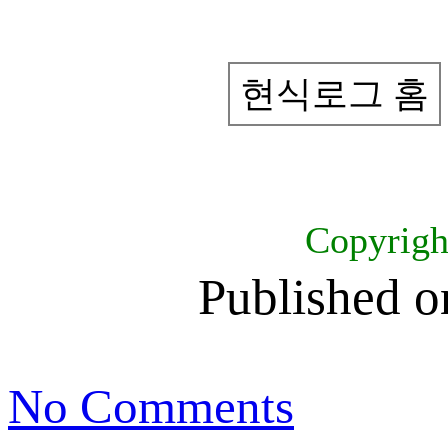
현식로그 홈
Copyrig
Published 
No Comments