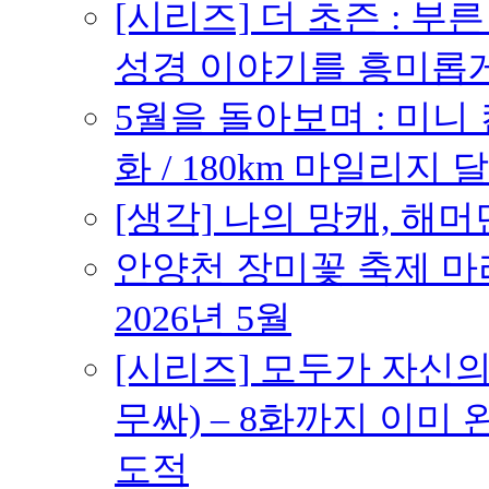
[시리즈] 더 초즌 : 부른 받
성경 이야기를 흥미롭
5월을 돌아보며 : 미니
화 / 180km 마일리지 달
[생각] 나의 망캐, 해머
안양천 장미꽃 축제 마라톤
2026년 5월
[시리즈] 모두가 자신
무싸) – 8화까지 이미 
도적