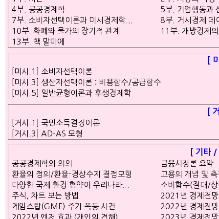
4부. 공공경제학
5부. 기업행동과
7부. 소비자선택이론과 미시경제학...
8부. 거시경제 데
10부. 화폐와 물가의 장기적 관계
11부. 개방경제
13부. 책 말미에
[ 
[미시.1] 소비자선택이론
[미시.3] 생산자선택이론 : 비용함수/공급함수
[미시.5] 일반균형이론과 후생경제학
[ 
[거시.1] 국민소득결정이론
[거시.3] AD-AS 모형
[ 기타 
공공경제학의 의의
금융시장론 요약
환율의 정의/환율-경상수지 결정모형
고용의 개념 및 
다양한 국제 환경 협약이 우리나라...
소비함수(절대/상
주식, 차트 보는 방법
2021년 경제전망
게임스탑(GME) 주가 폭등 사건
2022년 경제전망
2022년 엔저 효과 (개인의 견해)
2023년 경제전망