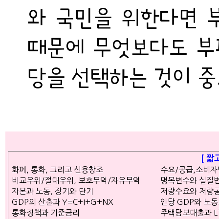
와 국민을 위한다면 부
때문에 무엇보다도 부
당을 선택하는 것이 
[ 짧
화폐, 통화, 그리고 신용창조
수요/공급,소비
비교우위/절대우위, 보호무역/자유무역
명목변수와 실질
자본과 노동, 장기와 단기
저량수요와 저량
GDP의 산출과 Y=C+I+G+NX
인당 GDP와 노
통화정책과 기준금리
주택담보대출과 LTV 