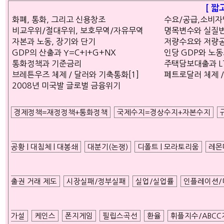
ETC
[ 짧
화폐, 통화, 그리고 신용창조
수요/공급,소비
비교우위/절대우위, 보호무역/자유무역
명목변수와 실질
자본과 노동, 장기와 단기
저량수요와 저량
GDP의 산출과 Y=C+I+G+NX
인당 GDP와 노
ⓘ
통화정책과 기준금리
주택담보대출과 LTV 
브레튼우즈 체제 / 달러와 기축통화[1]
페트로달러 체제 /
2008년 미국발 글로벌 금융위기
경제정책=재정정책+통화정책
국제수지=경상수지+자본수지
공황 | 대침체 | 대봉쇄
대분기(논쟁)
디폴트 | 모라토리움
레몬
출권 거래 제도
시장실패/정부실패
실업/실업률
인플레이션/
가설
케인스
폰지게임
필립스곡선
환율
휘플지수/ABCC