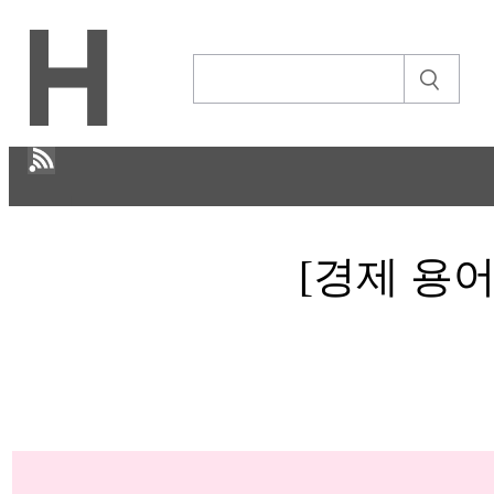
H
[경제 용어
CULTURE
경제
IT ISSUE
STORY
ABOUT