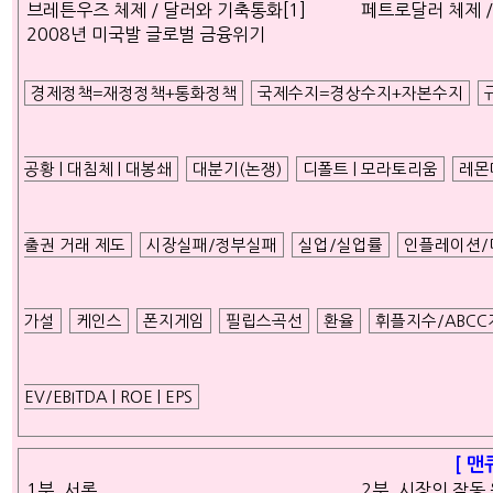
브레튼우즈 체제 / 달러와 기축통화[1]
페트로달러 체제 /
2008년 미국발 글로벌 금융위기
경제정책=재정정책+통화정책
국제수지=경상수지+자본수지
공황 | 대침체 | 대봉쇄
대분기(논쟁)
디폴트 | 모라토리움
레몬
출권 거래 제도
시장실패/정부실패
실업/실업률
인플레이션/
가설
케인스
폰지게임
필립스곡선
환율
휘플지수/ABCC
EV/EBITDA | ROE | EPS
[ 맨
1부. 서론
2부. 시장의 작동