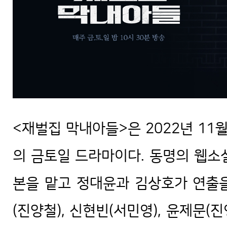
<재벌집 막내아들>은 2022년 11월
의 금토일 드라마이다. 동명의 웹소
본을 맡고 정대윤과 김상호가 연출을
(진양철), 신현빈(서민영), 윤제문(진