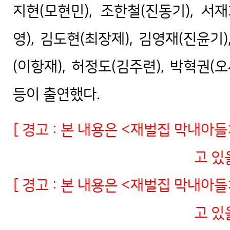
지현(모현민), 조한철(진동기), 서재
영), 김도현(최장제), 김영재(진윤기)
(이항재), 허정도(김주련), 박혁권(오
등이 출연했다.
[
경고
:
본
내용은
<
재벌집
막내아들
고
있
[
경고
:
본
내용은
<
재벌집
막내아들
고
있