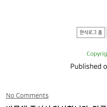
현식로그 홈
Copyri
Published 
No Comments