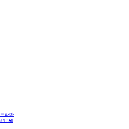
린 드라마
6년 5월