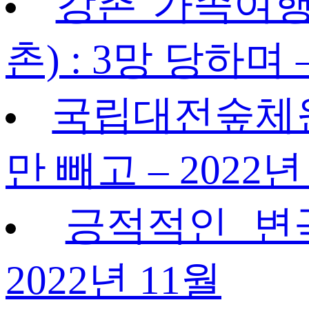
강촌 가족여행 
촌) : 3망 당하며 
국립대전숲체원 
만 빼고 – 2022년
긍적적인 변
2022년 11월