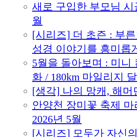
새로 구입한 부모님 시골
월
[시리즈] 더 초즌 : 부른 받
성경 이야기를 흥미롭
5월을 돌아보며 : 미니
화 / 180km 마일리지 달
[생각] 나의 망캐, 해머
안양천 장미꽃 축제 마라톤
2026년 5월
[시리즈] 모두가 자신