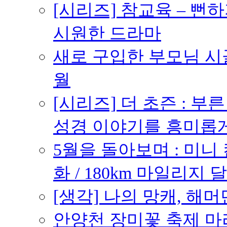
[시리즈] 참교육 – 
시원한 드라마
새로 구입한 부모님 시골
월
[시리즈] 더 초즌 : 부른 받
성경 이야기를 흥미롭
5월을 돌아보며 : 미니
화 / 180km 마일리지 달
[생각] 나의 망캐, 해머
안양천 장미꽃 축제 마라톤