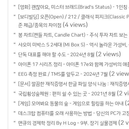
[영화] 괜찮아요, 미스터 브래드(Brad's Status) - 
[보디빌딩] 오픈(Open) / 212 / 클래식 피지크(Classic 
(4 views)
준 체급/종목의 차이점
봉 차트(캔들 차트, Candle Chart) - 주식 투자 차트 보는
샤오미 미박스 S 2세대 (Mi Box S) - 역시 놀라운 가성비
(2 views)
단독 대표를 해야 할 수도 - 2024년 8월
아이폰 17 시리즈 정리 – 아이폰 17e와 함께 가성비의 
(2 view
EEG 측정 완료 / TMS를 앞두고 - 2024년 7월
[문서] 깔끔한 재직증명서 한글 파일 양식 나눔 : 재직증명
(2 v
국립횡성숲체원 : 편히 쉴 수 있는 곳 - 2021년 8월
(
[게임] 모여봐요 동물의 숲 - 게임으로 힐링을 하는 아내
데스크탑 컴퓨터를 오래 사용하는 방법 - 당신의 PC가 고
(2 
맨큐의 경제학 정리 By H Log – 9부. 장기 실물경제