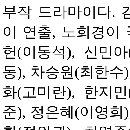
부작 드라마이다. 
이 연출, 노희경이
헌(이동석), 신민아
동), 차승원(최한수)
화(고미란), 한지민
준), 정은혜(이영희)