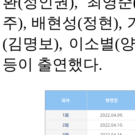
환(정인권), 최영준
주), 배현성(정현),
(김명보), 이소별(
등이 출연했다.