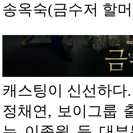
송옥숙(금수저 할머
캐스팅이 신선하다.
정채연, 보이그룹 
는 이종원 등 대