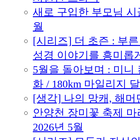
새로 구입한 부모님 시골
월
[시리즈] 더 초즌 : 부른 받
성경 이야기를 흥미롭
5월을 돌아보며 : 미니
화 / 180km 마일리지 달
[생각] 나의 망캐, 해머
안양천 장미꽃 축제 마라톤
2026년 5월