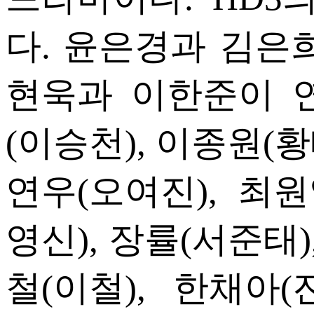
다. 윤은경과 김은
현욱과 이한준이 
(이승천), 이종원(황
연우(오여진), 최원
영신), 장률(서준태)
철(이철), 한채아(