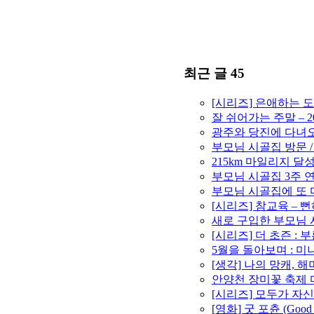
최근 글 45
[시리즈] 은애하는 
잘 쉬어가는 주말 – 2
광주와 당진에 다녀오고
부모님 시골집 방문 /
215km 마일리지 달성 
부모님 시골집 3주 연속
부모님 시골집에 또 다
[시리즈] 참교육 –
새로 구입한 부모님 시
[시리즈] 더 초즌 : 부
5월을 돌아보며 : 미니
[생각] 나의 망캐, 
안양천 장미꽃 축제 마라
[시리즈] 모두가 자신
[영화] 굿 포츈 (Goo