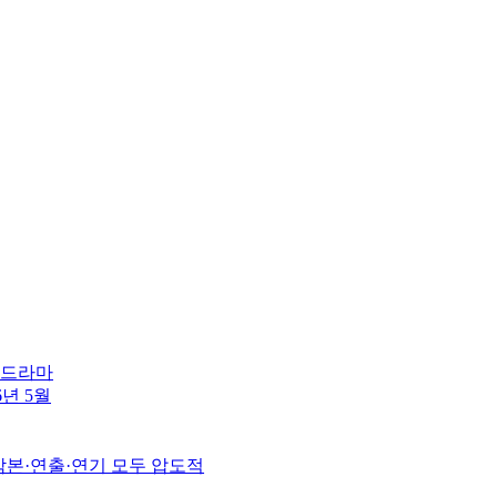
린 드라마
6년 5월
 각본·연출·연기 모두 압도적