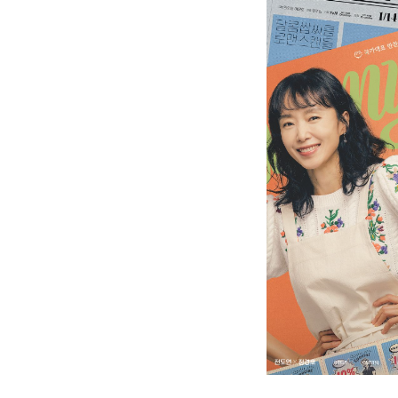
ETC
ⓘ