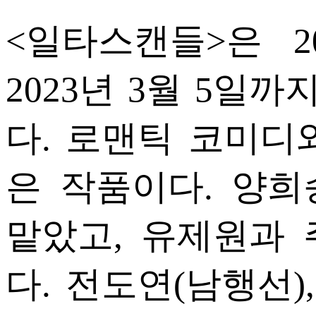
<일타스캔들>은 2
2023년 3월 5일까
다. 로맨틱 코미디
은 작품이다. 양
맡았고, 유제원과
다. 전도연(남행선)