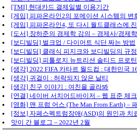
[TMI] 현대카드 결제일별 이용기간
[게임] 피파온라인2의 포메이션 시스템의 변화 
[게임] 피파온라인4, 또 다시 월드클래스에 진
[도서] 장하준의 경제학 강의 – 경제사/경제
[보디빌딩] 벌크업 / 다이어트 식단 짜는 방법
[보디빌딩] 클래식 피지크와 보디빌딩의 규정
[보디빌딩] 피톨로지 뉴트리션 솔티드 프로틴
[생각] 2022 FIFA 카타르 월드컵 : 대한민국 
[생각] 귀걸이 : 허락되지 않은 날티
[생각] 친구 이야기 : 여친을 골라봐
[연결] 네이버 서치어드바이저 – 웹 표준 체크 
[영화] 맨 프럼 어스 (The Man From Ear
[정보] 자폐스펙트럼장애(ASD)의 원인과 치
맛이 간 블로그 – 2022년 2월