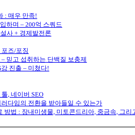
: 매우 만족!
입하며 – 200억 스쿼드
학설사 + 경제발전론
 포즈/포징
 – 믿고 섭취하는 단백질 보충제
16강 진출 – 미쳤다!
툴, 네이버 SEO
th) – 패러다임의 전환을 받아들일 수 있는가
료 방법 : 장내미생물, 미토콘드리아, 중금속, 그