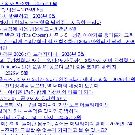
/ 적자 최소화 – 2026년 6월
 방문 – 2026년 6월
시 방문하고 – 2026년 6월
 뻔하지만 현실의 답답함을 날려주는 시원한 드라마
골집에 처음 방문하고 – 2026년 6월
른 받은 자 (The Chosen) 시즌 1~5 – 성경 이야기를 흥미롭게 그
 컨트리맨 수리 / 회사 적자 최소화 / 180km 마일리지 달성 – 202
해머딘
톤 2026 : 더 느려지다니 – 2026년 5월
의 무가치함과 싸우고 있다 (모자무싸) – 8화까지 이미 완성형 /
d Fortune) – 인생 꼬일 때 웃으며 보기 좋은 코미디 판타지
 2026년 5월
풀코스 : 컷오프 5시간 실패 / 완주 실패 / 제대로 망함 – 2026년 4
 – 진입장벽을 넘으면, 벽 너머의 세상이 보인다
리 – 아이폰 17e와 함께 가성비의 애플이 되다
GAN 2.0) – 공포에서 유쾌한 SF로
LM (노트북LM) – 구글 제미나이 기반 노트 어플리케이션
 달려라 하니 – 추억은 있지만 평범하다
건의 마무리, 그리고 다시 – 2026년 3월
 2026 : 늘어난 몸무게, 줄어든 마일리지의 결과 – 2026년 3월
 – 진짜와 구별할 수 없는데 가짜라고 볼 수 있나요?