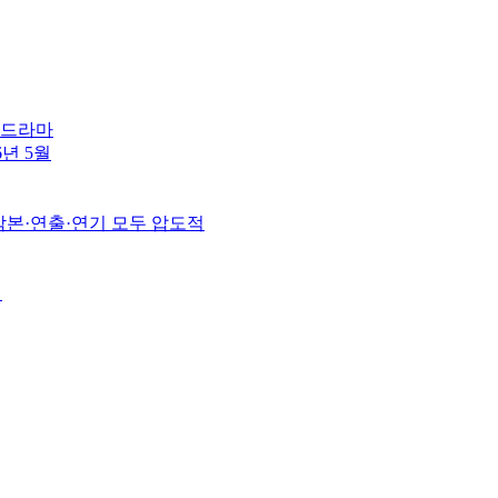
린 드라마
6년 5월
 각본·연출·연기 모두 압도적
월