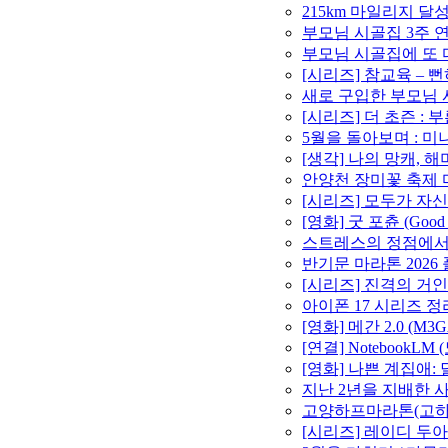
215km 마일리지 달성 
부모님 시골집 3주 연속
부모님 시골집에 또 다
[시리즈] 참교육 –
새로 구입한 부모님 시
[시리즈] 더 초즌 : 부
5월을 돌아보며 : 미니
[생각] 나의 망캐, 
안양천 장미꽃 축제 마라
[시리즈] 모두가 자신
[영화] 굿 포츈 (Goo
스트레스의 정점에서 –
반기문 마라톤 2026 
[시리즈] 진격의 거인
아이폰 17 시리즈 정
[영화] 메간 2.0 (M3
[연결] Notebook
[영화] 나쁜 계집애:
지난 2년을 지배한 사
고양하프마라톤(고하마)
[시리즈] 레이디 두아