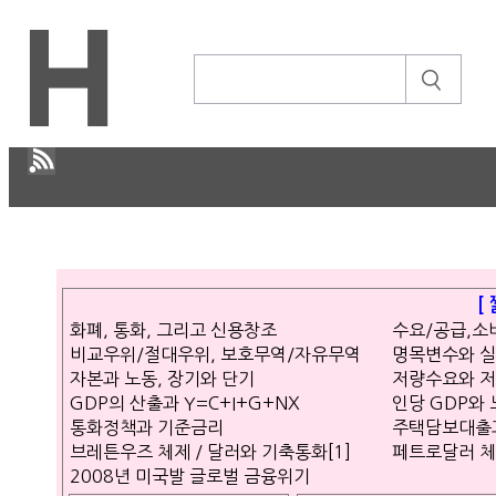
H
CULTURE
[
경제
화폐, 통화, 그리고 신용창조
수요/공급,
비교우위/절대우위, 보호무역/자유무역
명목변수와 
IT ISSUE
자본과 노동, 장기와 단기
저량수요와 
GDP의 산출과 Y=C+I+G+NX
인당 GDP와
STORY
통화정책과 기준금리
주택담보대출과 L
브레튼우즈 체제 / 달러와 기축통화[1]
페트로달러 체제
ABOUT
2008년 미국발 글로벌 금융위기