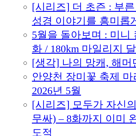
[시리즈] 더 초즌 : 부른 받
성경 이야기를 흥미롭
5월을 돌아보며 : 미니
화 / 180km 마일리지 달
[생각] 나의 망캐, 해머
안양천 장미꽃 축제 마라톤
2026년 5월
[시리즈] 모두가 자신
무싸) – 8화까지 이미 
도적