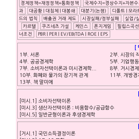
ETC
경제정책=재정정책+통화정책
국제수지=경상수지+자본수
과
대공황 | 대침체 | 대봉쇄
대분기(논쟁)
디폴트 | 모
드의 법칙
배출권 거래 제도
시장실패/정부실패
실업/
카르텔
쿠즈네츠 가설
케인스
폰지게임
필립스곡
너조건
PBR | PER | EV/EBITDA | ROE | EPS
ⓘ
[
1부. 서론
2부. 시장의 
4부. 공공경제학
5부. 기업행
7부. 소비자선택이론과 미시경제학...
8부. 거시경
10부. 화폐와 물가의 장기적 관계
11부. 개방
13부. 책 말미에
[미시.1] 소비자선택이론
[미시.3] 생산자선택이론 : 비용함수/공급함수
[미시.5] 일반균형이론과 후생경제학
[거시.1] 국민소득결정이론