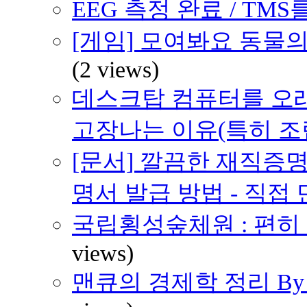
EEG 측정 완료 / TMS를
[게임] 모여봐요 동물의
(2 views)
데스크탑 컴퓨터를 오래
고장나는 이유(특히 조
[문서] 깔끔한 재직증명
명서 발급 방법 - 직접
국립횡성숲체원 : 편히 쉴 
views)
맨큐의 경제학 정리 By H