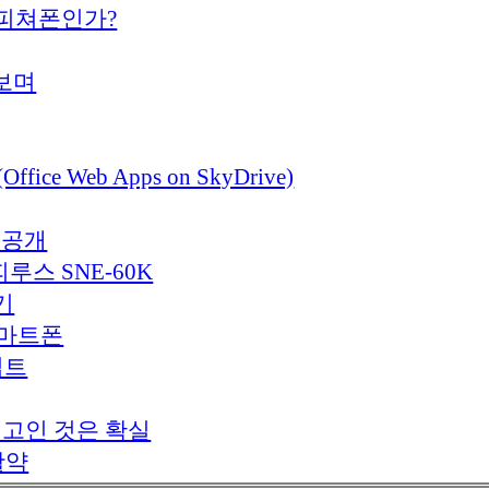
, 피쳐폰인가?
해보며
Web Apps on SkyDrive)
서 공개
피루스 SNE-60K
기
스마트폰
립트
최고인 것은 확실
활약