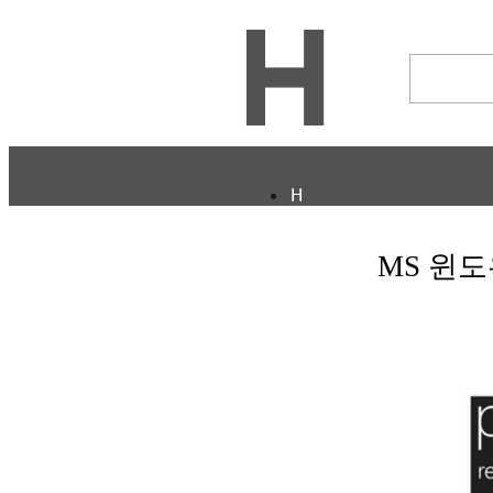
H
CULTURE
ECONOMY
MS 윈도우
정보통신
STORY
ABOUT
ETC
ⓘ