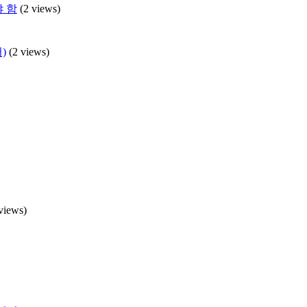
야 함
(2 views)
)
(2 views)
views)