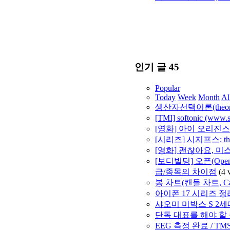
인기 글 45
Popular
Today
Week
Month
Al
생산자선택이론(theory of 
[TMI] softonic (w
[영화] 아이 오리진스 (
[시리즈] 시지프스: t
[영화] 괜찮아요, 미스터
[보디빌딩] 오픈(Open) 
급/종목의 차이점
(4 
봉 차트(캔들 차트, Ca
아이폰 17 시리즈 정
샤오미 미박스 S 2세대
단독 대표를 해야 할 수
EEG 측정 완료 / TM