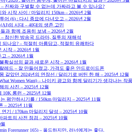
 2026 : 늘어난 몸무게, 줄어든 마일리지의 결과 – 2026년 3월
 – 진짜와 구별할 수 없는데 가짜라고 볼 수 있나요?
 시작 사이 / 마일리지 150km – 2026년 2월
어 (6) : 다시 종묘에 다녀오고 – 2026년 2월
I)의 시대 – 40대의 생존 고민
족들과 함께 조용히 보냄 – 2026년 2월
 – 참신한 방송국 드라마, 질투의 재해석
역 되나요? – 적절히 아름답고, 적절히 유쾌하다
시작 – 2026년 1월
 – 2026년 1월
 불확실성의 끝과 새로운 시작 – 2026년 1월
 코랄레드 – 잘 만들어졌고, 가격도 좋은 안드로이드폰
몽 같았던 2024년의 연장선 / 달리기로 버틴 한 해 – 2025년 12월
hat Women Want) – 나이키 광고와 함께 달리기가 생각나는 작품 (No ga
의 사진 – 2025년 12월
0K 롱런 – 2025년 12월
평안하시기를 / 150km 마일리지 – 2025년 11월
– 2025년 11월
기 / 170km 마일리지 달성 – 2025년 10월
파트의 사전 점검 – 2025년 10월
0월
min Forerunner 165) – 올드하지만, 러너에게는 좋다.