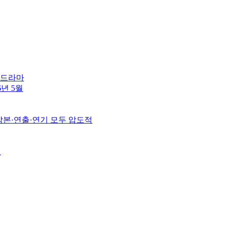
린 드라마
6년 5월
 각본·연출·연기 모두 압도적
월