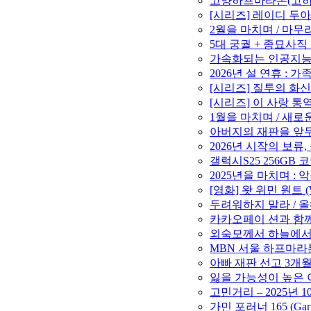
고양하프마라톤(고하마)
[시리즈] 레이디 두아
2월을 마치며 / 마무리와
5대 궁궐 + 종묘사직 투
가속화되는 인공지능(A
2026년 설 연휴 : 가
[시리즈] 질투의 화신
[시리즈] 이 사랑 통
1월을 마치며 / 새로운 
아버지의 재판을 앞두고
2026년 시작의 보류,
갤럭시S25 256GB
2025년을 마치며 : 악
[영화] 왓 위민 원트 (W
두려워하지 말라 / 올해
카카오페이 션과 함께 1
외숙모께서 하늘에서는 
MBN 서울 하프마라톤 
아빠 재판 선고 3개월 연
잃을 가능성이 높은 아
고민거리 – 2025년 1
가민 포러너 165 (Gar