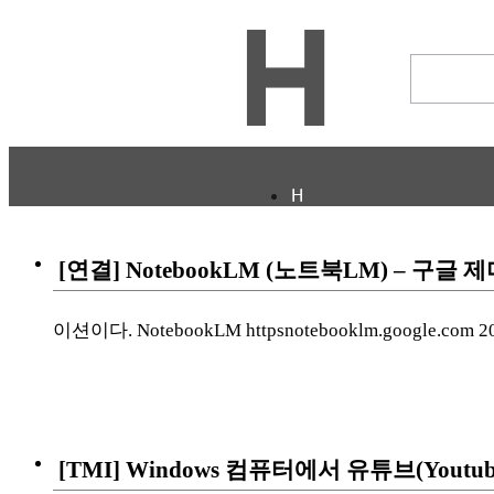
H
CULTURE
ECONOMY
[연결] NotebookLM (노트북LM) – 
IT ISSUE
STORY
ABOUT
이션이다. NotebookLM httpsnotebooklm.google.com
ETC
ⓘ
[TMI] Windows 컴퓨터에서 유튜브(Youtu