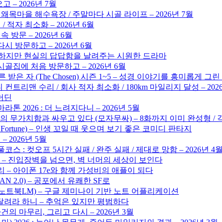
 – 2026년 7월
 왜목마을 해수욕장 / 주말마다 시골 라이프 – 2026년 7월
/ 적자 최소화 – 2026년 6월
 방문 – 2026년 6월
시 방문하고 – 2026년 6월
 뻔하지만 현실의 답답함을 날려주는 시원한 드라마
골집에 처음 방문하고 – 2026년 6월
른 받은 자 (The Chosen) 시즌 1~5 – 성경 이야기를 흥미롭게 그
 컨트리맨 수리 / 회사 적자 최소화 / 180km 마일리지 달성 – 202
해머딘
톤 2026 : 더 느려지다니 – 2026년 5월
의 무가치함과 싸우고 있다 (모자무싸) – 8화까지 이미 완성형 /
d Fortune) – 인생 꼬일 때 웃으며 보기 좋은 코미디 판타지
 2026년 5월
풀코스 : 컷오프 5시간 실패 / 완주 실패 / 제대로 망함 – 2026년 4
 – 진입장벽을 넘으면, 벽 너머의 세상이 보인다
리 – 아이폰 17e와 함께 가성비의 애플이 되다
GAN 2.0) – 공포에서 유쾌한 SF로
LM (노트북LM) – 구글 제미나이 기반 노트 어플리케이션
 달려라 하니 – 추억은 있지만 평범하다
건의 마무리, 그리고 다시 – 2026년 3월