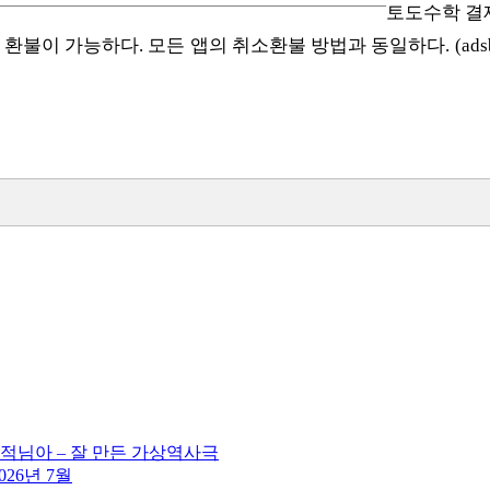
토도수학 결
하다. 모든 앱의 취소환불 방법과 동일하다. (adsbygoogle w
도적님아 – 잘 만든 가상역사극
026년 7월