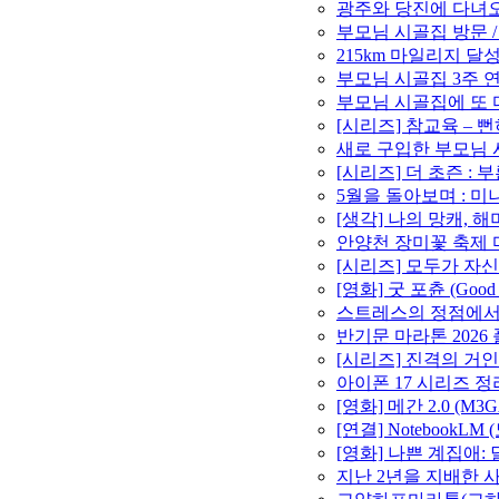
광주와 당진에 다녀오고
부모님 시골집 방문 /
215km 마일리지 달성 
부모님 시골집 3주 연속
부모님 시골집에 또 다
[시리즈] 참교육 –
새로 구입한 부모님 시
[시리즈] 더 초즌 : 부
5월을 돌아보며 : 미니
[생각] 나의 망캐, 
안양천 장미꽃 축제 마라
[시리즈] 모두가 자신
[영화] 굿 포츈 (Goo
스트레스의 정점에서 –
반기문 마라톤 2026 
[시리즈] 진격의 거인
아이폰 17 시리즈 정
[영화] 메간 2.0 (M3
[연결] Notebook
[영화] 나쁜 계집애:
지난 2년을 지배한 사