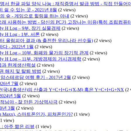
명서 한글 파일 양식 나눔 : 재직증명서 발급 방법 - 직접 만들어
쉴 수 있는 곳 - 2021년 8월
(2 views)
의 숲 - 게임으로 힐링을 하는 아내
(2 views)
래 사용하는 방법 - 당신의 PC가 고장나는 이유(특히 조립컴퓨터
 H Log – 9부. 장기 실물경제
(2 views)
H Log - 1부. 서론
(2 views)
미스터 올림피아 결과 (& 출전한 우리나라 선수들)
(2 views)
 - 2022년 1월
(2 views)
 H Log – 10부. 화폐와 물가의 장기적 관계
(2 views)
 H Log – 11부. 개방경제의 거시경제학
(2 views)
급과 한계생산력설
(2 views)
용권 해지 및 탈퇴 방법
(2 views)
암스테르담 여행 후기 - 2017년 2월
(2 views)
026년 7월
(2 views)
P(국내총생산)의 산출과 Y=C+I+G+(X-M) 혹은 Y=C+I+G+NX
(2 
2024년 5월
(2 views)
도적님아 - 잘 만든 가상역사극
(2 views)
10년 3월
(2 views)
n Maxx), 스마트폰인가, 피쳐폰인가?
(1 view)
(1 view)
 : 아주 짧은 리뷰
(1 view)