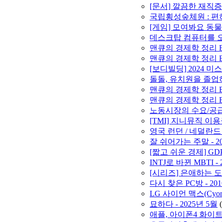
[문서] 깔끔한 재직증
국립횡성숲체원 : 편히 
[게임] 모여봐요 동물
데스크탑 컴퓨터를 오
맨큐의 경제학 정리 By
맨큐의 경제학 정리 By 
[보디빌딩] 2024 
돌돌, 유치원을 졸업하다
맨큐의 경제학 정리 By
맨큐의 경제학 정리 By
노동시장의 수요/공
[TMI] 지니뮤직 이
영국 런던 / 네덜란드 
잘 쉬어가는 주말 - 2
[짧고 쉬운 경제] GD
INTJ로 바뀐 MBTI - 
[시리즈] 은애하는 
다시 찾은 PC방 - 20
LG 사이언 맥스(Cyo
묘하다 - 2025년 5월
애플, 아이폰4 화이트