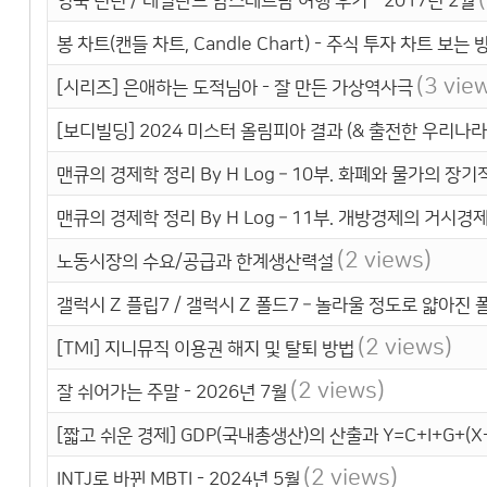
영국 런던 / 네덜란드 암스테르담 여행 후기 - 2017년 2월
봉 차트(캔들 차트, Candle Chart) - 주식 투자 차트 보는 
(3 vie
[시리즈] 은애하는 도적님아 - 잘 만든 가상역사극
[보디빌딩] 2024 미스터 올림피아 결과 (& 출전한 우리나라
맨큐의 경제학 정리 By H Log – 10부. 화폐와 물가의 장기
맨큐의 경제학 정리 By H Log – 11부. 개방경제의 거시경
(2 views)
노동시장의 수요/공급과 한계생산력설
갤럭시 Z 플립7 / 갤럭시 Z 폴드7 – 놀라울 정도로 얇아진 
(2 views)
[TMI] 지니뮤직 이용권 해지 및 탈퇴 방법
(2 views)
잘 쉬어가는 주말 - 2026년 7월
[짧고 쉬운 경제] GDP(국내총생산)의 산출과 Y=C+I+G+(X-
(2 views)
INTJ로 바뀐 MBTI - 2024년 5월