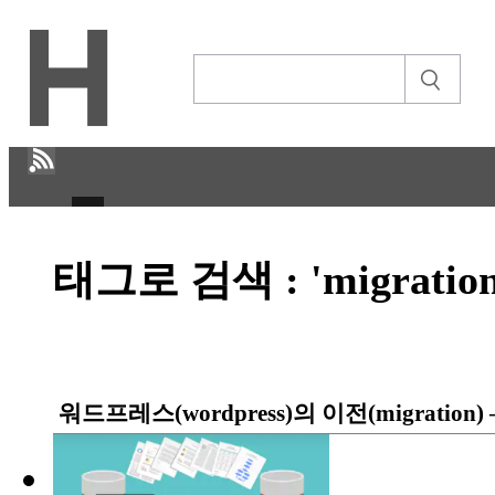
H
태그로 검색 : 'migrati
CULTURE
ECONOMY
IT ISSUE
워드프레스(wordpress)의 이전(migratio
STORY
ABOUT