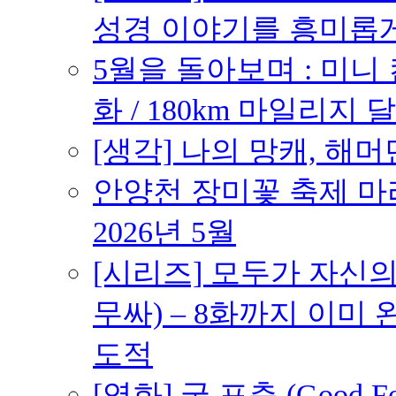
성경 이야기를 흥미롭
5월을 돌아보며 : 미니
화 / 180km 마일리지 달
[생각] 나의 망캐, 해머
안양천 장미꽃 축제 마라톤
2026년 5월
[시리즈] 모두가 자신
무싸) – 8화까지 이미 
도적
[영화] 굿 포츈 (Good 