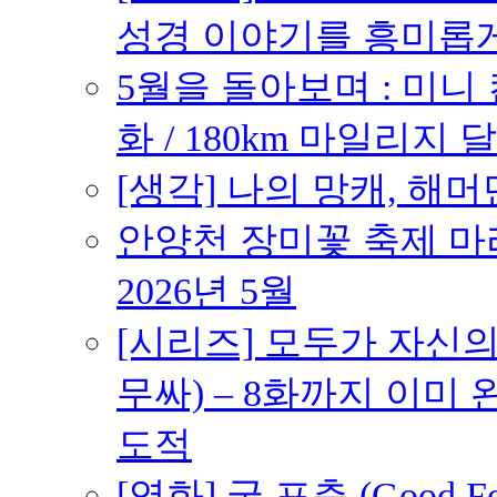
성경 이야기를 흥미롭
5월을 돌아보며 : 미니
화 / 180km 마일리지 달
[생각] 나의 망캐, 해머
안양천 장미꽃 축제 마라톤
2026년 5월
[시리즈] 모두가 자신
무싸) – 8화까지 이미 
도적
[영화] 굿 포츈 (Good 