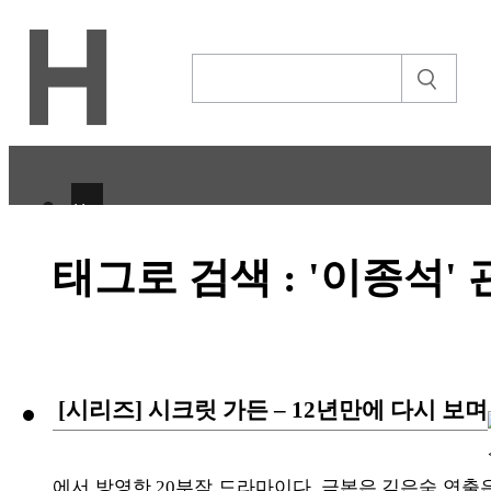
H
CULTURE
태그로 검색 : '이종석'
ECONOMY
IT ISSUE
STORY
[시리즈] 시크릿 가든 – 12년만에 다시 보며
ABOUT
에서 방영한 20부작 드라마이다. 극본은 김은숙 연출
ETC