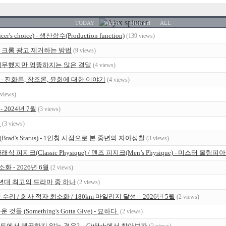
TODAY
WEEK
MONTH
ALL
's choice) - 생산함수(Production function)
(139 views)
nic.kr) 크롬 광고 제거하는 방법
(9 views)
h - 허무했지만 엉뚱하지는 않은 결말
(4 views)
ns) - 진화론, 창조론, 윤회에 대한 이야기
(4 views)
 views)
 2024년 7월
(3 views)
월
(3 views)
rad's Status) - 1인칭 시점으로 본 중년의 자아성찰
(3 views)
/ 클래식 피지크(Classic Physique) / 멘즈 피지크(Men’s Physique) - 미스터
화 - 2026년 6월
(2 views)
10년대 최고의 드라마 중 하나
(2 views)
리 / 회사 적자 최소화 / 180km 마일리지 달성 – 2026년 5월
(2 views)
 (Something's Gotta Give) - 묘하다.
(2 views)
폰트에서 제공하지 않는 경우? – GitHub에서 찾아보자