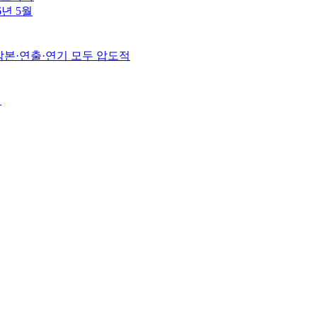
6년 5월
 각본·연출·연기 모두 압도적
월