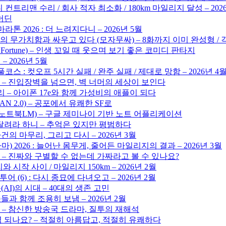
 컨트리맨 수리 / 회사 적자 최소화 / 180km 마일리지 달성 – 202
해머딘
톤 2026 : 더 느려지다니 – 2026년 5월
의 무가치함과 싸우고 있다 (모자무싸) – 8화까지 이미 완성형 /
d Fortune) – 인생 꼬일 때 웃으며 보기 좋은 코미디 판타지
 2026년 5월
풀코스 : 컷오프 5시간 실패 / 완주 실패 / 제대로 망함 – 2026년 4
 – 진입장벽을 넘으면, 벽 너머의 세상이 보인다
리 – 아이폰 17e와 함께 가성비의 애플이 되다
GAN 2.0) – 공포에서 유쾌한 SF로
LM (노트북LM) – 구글 제미나이 기반 노트 어플리케이션
 달려라 하니 – 추억은 있지만 평범하다
건의 마무리, 그리고 다시 – 2026년 3월
 2026 : 늘어난 몸무게, 줄어든 마일리지의 결과 – 2026년 3월
 – 진짜와 구별할 수 없는데 가짜라고 볼 수 있나요?
 시작 사이 / 마일리지 150km – 2026년 2월
어 (6) : 다시 종묘에 다녀오고 – 2026년 2월
I)의 시대 – 40대의 생존 고민
족들과 함께 조용히 보냄 – 2026년 2월
 – 참신한 방송국 드라마, 질투의 재해석
역 되나요? – 적절히 아름답고, 적절히 유쾌하다