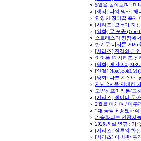
5월을 돌아보며 : 미니
[생각] 나의 망캐, 
안양천 장미꽃 축제 마라
[시리즈] 모두가 자신
[영화] 굿 포츈 (Goo
스트레스의 정점에서 –
반기문 마라톤 2026 
[시리즈] 진격의 거인
아이폰 17 시리즈 정
[영화] 메간 2.0 (M3
[연결] Notebook
[영화] 나쁜 계집애:
지난 2년을 지배한 사
고양하프마라톤(고하마)
[시리즈] 레이디 두아
2월을 마치며 / 마무리와
5대 궁궐 + 종묘사직 투
가속화되는 인공지능(A
2026년 설 연휴 : 가
[시리즈] 질투의 화신
[시리즈] 이 사랑 통