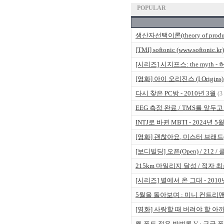
POPULAR
생산자선택이론(theory of producer
[TMI] softonic (www.softo
[시리즈] 시지프스: the myt
[영화] 아이 오리진스 (I Origi
다시 찾은 PC방 - 2010년 3월
(3
EEG 측정 완료 / TMS를 앞두고 -
INTJ로 바뀐 MBTI - 2024년 5
[영화] 괜찮아요, 미스터 브래드(B
[보디빌딩] 오픈(Open) / 212 
215km 마일리지 달성 / 적자 최소
[시리즈] 별에서 온 그대 - 20
5월을 돌아보며 : 미니 컨트리맨 수
[영화] 사랑할 때 버려야 할 아까운 것들
웹 폰트 적용 방법론 V : 구글 