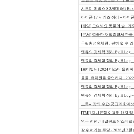
샤오미 미박스 S 2세대 (Mi Bo
아이폰 17 시리즈 정리 – 아이
[게임] 모여봐요 동물의 숲 - 
[문서] 깔끔한 재직증명서 한글 
국립횡성숲체원 : 편히 쉴 수 있는 
맨큐의 경제학 정리 By H Log 
맨큐의 경제학 정리 By H Log -
[보디빌딩] 2024 미스터 올림
돌돌, 유치원을 졸업하다 - 202
맨큐의 경제학 정리 By H Log
맨큐의 경제학 정리 By H Log
노동시장의 수요/공급과 한계
[TMI] 지니뮤직 이용권 해지 및
영국 런던 / 네덜란드 암스테르담 
잘 쉬어가는 주말 - 2026년 7월