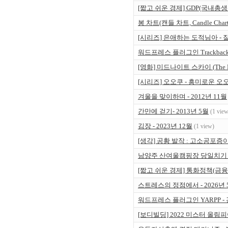
[짧고 쉬운 경제] GDP(국내총생산)
봉 차트(캔들 차트, Candle Cha
[시리즈] 은애하는 도적님아 -
워드프레스 플러그인 Trackback
[영화] 미드나이트 스카이 (The 
[시리즈] 오오쿠 - 흥미로운 
겨울을 맞이하며 - 2012년 11월
간만에 걷기- 2013년 5월
(1 view
김장 - 2023년 12월
(1 view)
[생각] 공황 발작 : 고소공포증
남양주 산여울캠핑장 당일치기 가족
[짧고 쉬운 경제] 통화정책(금
스트레스의 정점에서 - 2026년 
워드프레스 플러그인 YARPP -
[보디빌딩] 2022 미스터 올림