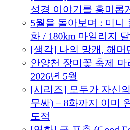
성경 이야기를 흥미롭
5월을 돌아보며 : 미니
화 / 180km 마일리지 달
[생각] 나의 망캐, 해머
안양천 장미꽃 축제 마라톤
2026년 5월
[시리즈] 모두가 자신
무싸) – 8화까지 이미 
도적
[영화] 굿 포츈 (Good 