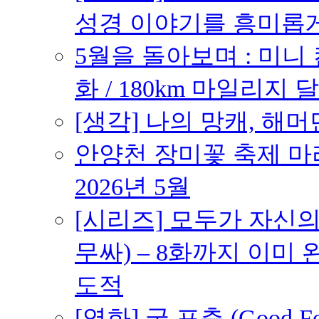
성경 이야기를 흥미롭
5월을 돌아보며 : 미니
화 / 180km 마일리지 달
[생각] 나의 망캐, 해머
안양천 장미꽃 축제 마라톤
2026년 5월
[시리즈] 모두가 자신
무싸) – 8화까지 이미 
도적
[영화] 굿 포츈 (Good 