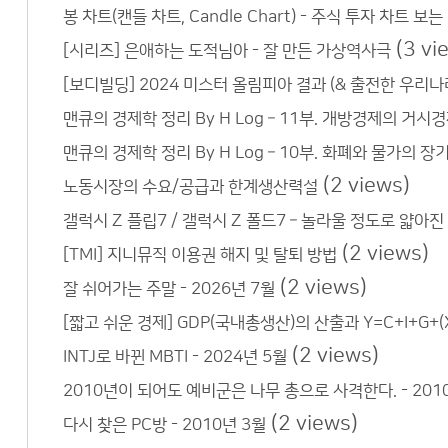
봉 차트(캔들 차트, Candle Chart) - 주식 투자 차트 보는
(3 vi
[시리즈] 은애하는 도적님아 - 잘 만든 가상역사극
[보디빌딩] 2024 미스터 올림피아 결과 (& 출전한 우리나
맨큐의 경제학 정리 By H Log – 11부. 개방경제의 거시
맨큐의 경제학 정리 By H Log – 10부. 화폐와 물가의 장
(2 views)
노동시장의 수요/공급과 한계생산력설
갤럭시 Z 플립7 / 갤럭시 Z 폴드7 – 놀라울 정도로 얇아진
(2 views)
[TMI] 지니뮤직 이용권 해지 및 탈퇴 방법
(2 views)
잘 쉬어가는 주말 - 2026년 7월
[짧고 쉬운 경제] GDP(국내총생산)의 산출과 Y=C+I+G+(X
(2 views)
INTJ로 바뀐 MBTI - 2024년 5월
2010년이 되어도 예비군은 나무 총으로 사격한다. - 201
(2 views)
다시 찾은 PC방 - 2010년 3월