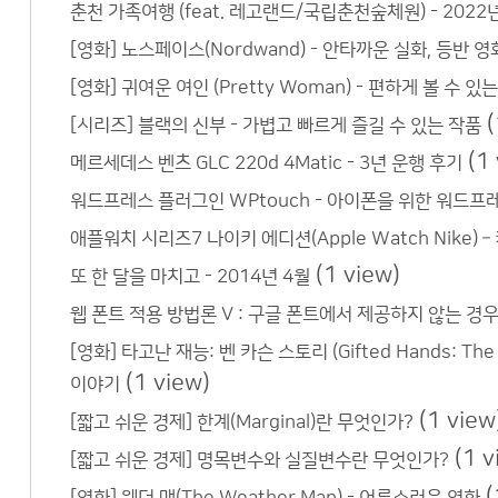
춘천 가족여행 (feat. 레고랜드/국립춘천숲체원) - 2022
[영화] 노스페이스(Nordwand) - 안타까운 실화, 등반 영
[영화] 귀여운 여인 (Pretty Woman) - 편하게 볼 수 
(
[시리즈] 블랙의 신부 - 가볍고 빠르게 즐길 수 있는 작품
(1
메르세데스 벤츠 GLC 220d 4Matic - 3년 운행 후기
워드프레스 플러그인 WPtouch - 아이폰을 위한 워드
애플워치 시리즈7 나이키 에디션(Apple Watch Nike) –
(1 view)
또 한 달을 마치고 - 2014년 4월
웹 폰트 적용 방법론 V : 구글 폰트에서 제공하지 않는 경우?
[영화] 타고난 재능: 벤 카슨 스토리 (Gifted Hands: T
(1 view)
이야기
(1 view
[짧고 쉬운 경제] 한계(Marginal)란 무엇인가?
(1 v
[짧고 쉬운 경제] 명목변수와 실질변수란 무엇인가?
(
[영화] 웨더 맨(The Weather Man) - 어른스러운 영화