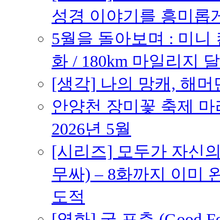
성경 이야기를 흥미롭
5월을 돌아보며 : 미니
화 / 180km 마일리지 달
[생각] 나의 망캐, 해머
안양천 장미꽃 축제 마라톤
2026년 5월
[시리즈] 모두가 자신
무싸) – 8화까지 이미 
도적
[영화] 굿 포츈 (Good 