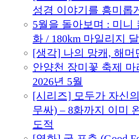
성경 이야기를 흥미롭
5월을 돌아보며 : 미니
화 / 180km 마일리지 달
[생각] 나의 망캐, 해머
안양천 장미꽃 축제 마라톤
2026년 5월
[시리즈] 모두가 자신
무싸) – 8화까지 이미 
도적
[영화] 굿 포츈 (Good 