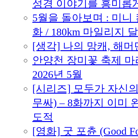
성경 이야기를 흥미롭
5월을 돌아보며 : 미니
화 / 180km 마일리지 달
[생각] 나의 망캐, 해머
안양천 장미꽃 축제 마라톤
2026년 5월
[시리즈] 모두가 자신
무싸) – 8화까지 이미 
도적
[영화] 굿 포츈 (Good 