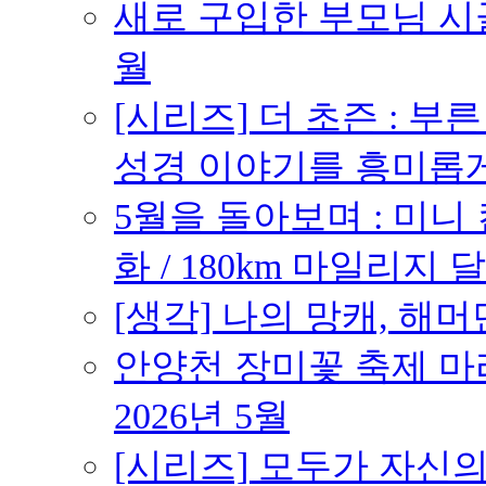
새로 구입한 부모님 시골
월
[시리즈] 더 초즌 : 부른 받
성경 이야기를 흥미롭
5월을 돌아보며 : 미니
화 / 180km 마일리지 달
[생각] 나의 망캐, 해머
안양천 장미꽃 축제 마라톤
2026년 5월
[시리즈] 모두가 자신