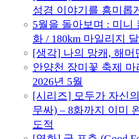
성경 이야기를 흥미롭
5월을 돌아보며 : 미니
화 / 180km 마일리지 달
[생각] 나의 망캐, 해머
안양천 장미꽃 축제 마라톤
2026년 5월
[시리즈] 모두가 자신
무싸) – 8화까지 이미 
도적
[영화] 굿 포츈 (Good 