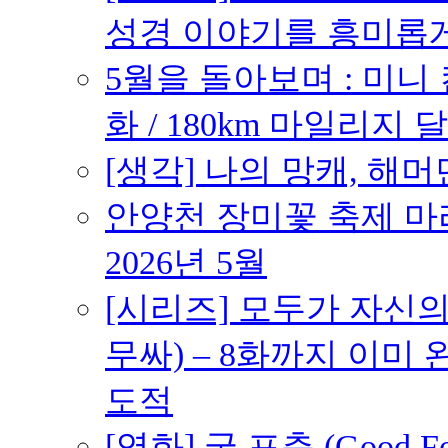
성경 이야기를 흥미롭
5월을 돌아보며 : 미니
화 / 180km 마일리지 달
[생각] 나의 망캐, 해머
안양천 장미꽃 축제 마라톤
2026년 5월
[시리즈] 모두가 자신
무싸) – 8화까지 이미 
도적
[영화] 굿 포츈 (Good 