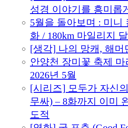
성경 이야기를 흥미롭
5월을 돌아보며 : 미니
화 / 180km 마일리지 달
[생각] 나의 망캐, 해머
안양천 장미꽃 축제 마라톤
2026년 5월
[시리즈] 모두가 자신
무싸) – 8화까지 이미 
도적
[영화] 굿 포츈 (Good 