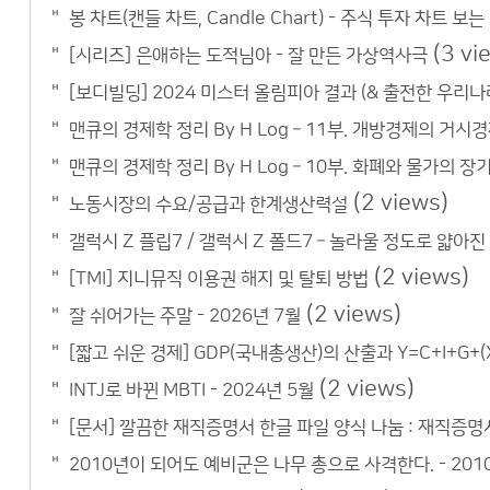
봉 차트(캔들 차트, Candle Chart) - 주식 투자 차트 보는
(3 vi
[시리즈] 은애하는 도적님아 - 잘 만든 가상역사극
[보디빌딩] 2024 미스터 올림피아 결과 (& 출전한 우리나
맨큐의 경제학 정리 By H Log – 11부. 개방경제의 거시
맨큐의 경제학 정리 By H Log – 10부. 화폐와 물가의 장
(2 views)
노동시장의 수요/공급과 한계생산력설
갤럭시 Z 플립7 / 갤럭시 Z 폴드7 – 놀라울 정도로 얇아진
(2 views)
[TMI] 지니뮤직 이용권 해지 및 탈퇴 방법
(2 views)
잘 쉬어가는 주말 - 2026년 7월
[짧고 쉬운 경제] GDP(국내총생산)의 산출과 Y=C+I+G+(X
(2 views)
INTJ로 바뀐 MBTI - 2024년 5월
[문서] 깔끔한 재직증명서 한글 파일 양식 나눔 : 재직증명
2010년이 되어도 예비군은 나무 총으로 사격한다. - 201