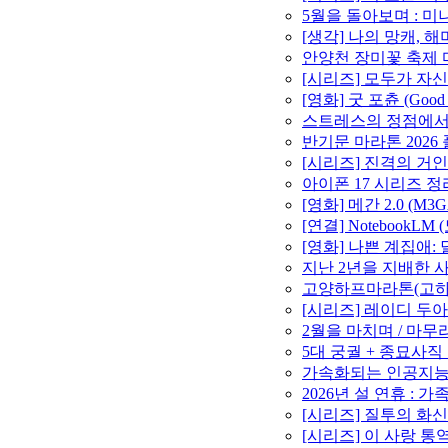
5월을 돌아보며 : 미니
[생각] 나의 망캐, 
안양천 장미꽃 축제 마라
[시리즈] 모두가 자신
[영화] 굿 포츈 (Goo
스트레스의 정점에서 –
반기문 마라톤 2026 
[시리즈] 진격의 거인
아이폰 17 시리즈 정
[영화] 메간 2.0 (M3
[연결] Notebook
[영화] 나쁜 계집애:
지난 2년을 지배한 사
고양하프마라톤(고하마)
[시리즈] 레이디 두아
2월을 마치며 / 마무리와
5대 궁궐 + 종묘사직 투
가속화되는 인공지능(A
2026년 설 연휴 : 가
[시리즈] 질투의 화신
[시리즈] 이 사랑 통