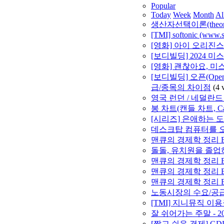
Popular
Today
Week
Month
Al
생산자선택이론(theory of 
[TMI] softonic (w
[영화] 아이 오리진스 (
[보디빌딩] 2024 
[영화] 괜찮아요, 미스터
[보디빌딩] 오픈(Open) 
급/종목의 차이점
(4 
영국 런던 / 네덜란드 
봉 차트(캔들 차트, Ca
[시리즈] 은애하는 
데스크탑 컴퓨터를 오
맨큐의 경제학 정리 By
돌돌, 유치원을 졸업하다
맨큐의 경제학 정리 By
맨큐의 경제학 정리 By
맨큐의 경제학 정리 By 
노동시장의 수요/공
[TMI] 지니뮤직 이
잘 쉬어가는 주말 - 2
[짧고 쉬운 경제] GD