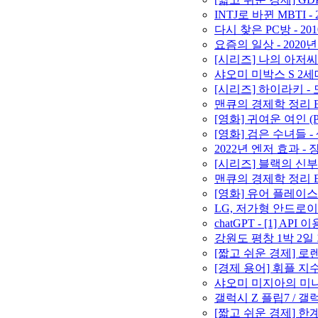
INTJ로 바뀐 MBTI - 
다시 찾은 PC방 - 20
요즘의 일상 - 2020년
[시리즈] 나의 아저씨
샤오미 미박스 S 2세대
[시리즈] 하이라키 -
맨큐의 경제학 정리 By
[영화] 귀여운 여인 (P
[영화] 검은 수녀들 
2022년 엔저 효과 
[시리즈] 블랙의 신부
맨큐의 경제학 정리 By
[영화] 유어 플레이스 오
LG, 저가형 안드로이드(
chatGPT - [1] 
강원도 평창 1박 2일 가
[짧고 쉬운 경제] 로
[경제 용어] 휘플 지수(Wh
샤오미 미지아의 미니 
갤럭시 Z 플립7 / 갤
[짧고 쉬운 경제] 한계(