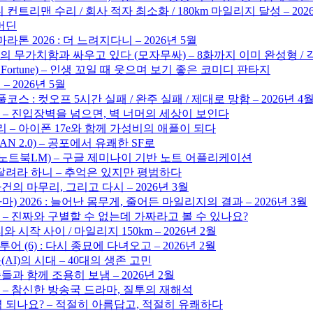
 컨트리맨 수리 / 회사 적자 최소화 / 180km 마일리지 달성 – 202
해머딘
톤 2026 : 더 느려지다니 – 2026년 5월
의 무가치함과 싸우고 있다 (모자무싸) – 8화까지 이미 완성형 /
d Fortune) – 인생 꼬일 때 웃으며 보기 좋은 코미디 판타지
 2026년 5월
풀코스 : 컷오프 5시간 실패 / 완주 실패 / 제대로 망함 – 2026년 4
 – 진입장벽을 넘으면, 벽 너머의 세상이 보인다
리 – 아이폰 17e와 함께 가성비의 애플이 되다
GAN 2.0) – 공포에서 유쾌한 SF로
LM (노트북LM) – 구글 제미나이 기반 노트 어플리케이션
 달려라 하니 – 추억은 있지만 평범하다
건의 마무리, 그리고 다시 – 2026년 3월
 2026 : 늘어난 몸무게, 줄어든 마일리지의 결과 – 2026년 3월
 – 진짜와 구별할 수 없는데 가짜라고 볼 수 있나요?
 시작 사이 / 마일리지 150km – 2026년 2월
어 (6) : 다시 종묘에 다녀오고 – 2026년 2월
I)의 시대 – 40대의 생존 고민
족들과 함께 조용히 보냄 – 2026년 2월
 – 참신한 방송국 드라마, 질투의 재해석
역 되나요? – 적절히 아름답고, 적절히 유쾌하다