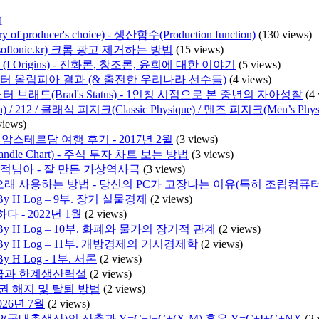
l
producer's choice) - 생산함수(Production function)
(130 views)
ww.softonic.kr) 크롬 광고 제거하는 방법
(15 views)
I Origins) - 진화론, 창조론, 윤회에 대한 이야기
(5 views)
미스터 올림피아 결과 (& 출전한 우리나라 선수들)
(4 views)
 브래드(Brad's Status) - 1인칭 시점으로 본 중년의 자아성찰
(4
/ 212 / 클래식 피지크(Classic Physique) / 멘즈 피지크(Men’s 
views)
암스테르담 여행 후기 - 2017년 2월
(3 views)
ndle Chart) - 주식 투자 차트 보는 방법
(3 views)
도적님아 - 잘 만든 가상역사극
(3 views)
래 사용하는 방법 - 당신의 PC가 고장나는 이유(특히 조립컴퓨터
 H Log – 9부. 장기 실물경제
(2 views)
 - 2022년 1월
(2 views)
 H Log – 10부. 화폐와 물가의 장기적 관계
(2 views)
 H Log – 11부. 개방경제의 거시경제학
(2 views)
H Log - 1부. 서론
(2 views)
급과 한계생산력설
(2 views)
용권 해지 및 탈퇴 방법
(2 views)
026년 7월
(2 views)
P(국내총생산)의 산출과 Y=C+I+G+(X-M) 혹은 Y=C+I+G+NX
(2 