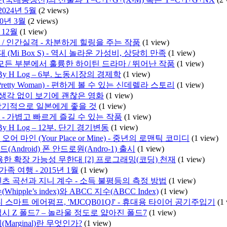
2024년 5월
(2 views)
10년 3월
(2 views)
 12월
(1 view)
 / 인간실격 - 차분하게 힐링을 주는 작품
(1 view)
 (Mi Box S) - 역시 놀라운 가성비, 상당히 만족
(1 view)
 모든 부분에서 훌륭한 하이틴 드라마 / 뛰어난 작품
(1 view)
 H Log – 6부. 노동시장의 경제학
(1 view)
retty Woman) - 편하게 볼 수 있는 신데렐라 스토리
(1 view)
- 생각 없이 보기에 괜찮은 영화
(1 view)
- 장기적으로 일본에게 좋을 것
(1 view)
 - 가볍고 빠르게 즐길 수 있는 작품
(1 view)
 H Log – 12부. 단기 경기변동
(1 view)
어 마인 (Your Place or Mine) - 중년의 로맨틱 코미디
(1 view)
Android) 폰 안드로원(Andro-1) 출시
(1 view)
API 이용한 확장 가능성 무한대 [2] 프로그래밍(코딩) 천재
(1 view)
족 여행 - 2015년 1월
(1 view)
렌츠 곡선과 지니 계수 - 소득 불평등의 측정 방법
(1 view)
ipple’s index)와 ABCC 지수(ABCC Index)
(1 view)
스마트 에어펌프, 'MJCQB01QJ' - 휴대용 타이어 공기주입기
(1
럭시 Z 폴드7 – 놀라울 정도로 얇아진 폴드7
(1 view)
Marginal)란 무엇인가?
(1 view)