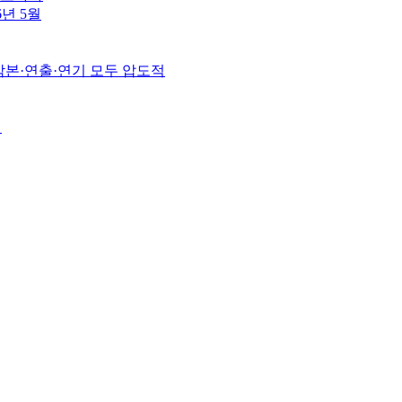
6년 5월
 각본·연출·연기 모두 압도적
월