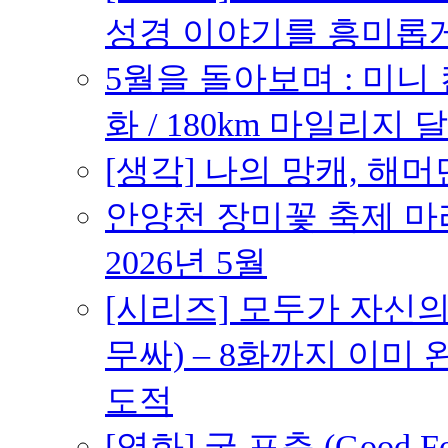
성경 이야기를 흥미롭
5월을 돌아보며 : 미니
화 / 180km 마일리지 달
[생각] 나의 망캐, 해머
안양천 장미꽃 축제 마라톤
2026년 5월
[시리즈] 모두가 자신
무싸) – 8화까지 이미 
도적
[영화] 굿 포츈 (Good 