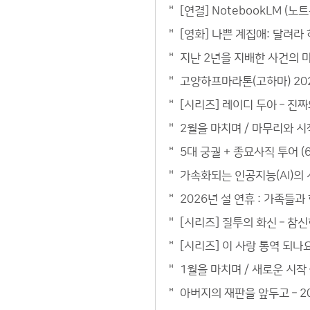
[연결] NotebookLM (
[영화] 나쁜 계집애: 달려라
지난 2년을 지배한 사건의 마무
고양하프마라톤(고하마) 202
[시리즈] 레이디 두아 – 진
2월을 마치며 / 마무리와 시작
5대 궁궐 + 종묘사직 투어 (6
가속화되는 인공지능(AI)의 
2026년 설 연휴 : 가족들과
[시리즈] 질투의 화신 – 참
[시리즈] 이 사랑 통역 되나
1월을 마치며 / 새로운 시작 –
아버지의 재판을 앞두고 – 2